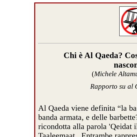
Chi è Al Qaeda? Cosa
nasco
(
Michele Altamu
Rapporto su al
Al Qaeda viene definita “la ba
banda armata, e delle barbett
ricondotta alla parola 'Qeidat 
Taaleemaat . Entrambe rappres