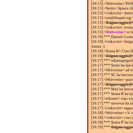
[16:15] <Wolverine> PA
[16:15] <Settis> Spiace ch
[16:15] <viskovitz> danie
[16:15] <ost@drupal.org> P
[16:15] <
ilsignoraggio@
[16:15] <viskovitz> scusa..
[16:15] <
Wolverine
> io l
[16:16] *** Daniele Luttaz
[16:16] <viskovitz> ilsigno
stanza :)
[16:16] <Sonia R> Ciao D
[16:16] <
ilsignoraggio@
[16:17] *** whatsuptigerli
[16:17] *** Settis ha lasci
[16:17] <Wolverine> ad e
[16:17] *** SC ha lasciato
[16:17] <Wolverine> quind
[16:17] <
ilsignoraggio@
[16:17] *** Max ha lascia
[16:17] *** Sonia R ha las
[16:17] <elleerre> ciao vi
[16:17] *** stevevai ha la
[16:17] <viskovitz> ragazz
[16:18] <Wolverine> c'e' 
[16:18] <viskovitz> ciao e
[16:18] *** Sonia P. ha la
[16:19] ***
ilsignoragg