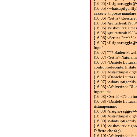
[16:05] <
ilsignoraggio@
[16:05] <whatsuptigerlily> 
cazzute. ti posso mandare
[16:06] <Settis> Questa è l
[16:06] <guitarfreak1983> 
[16:06] <viskovitz> e masc
[16:06] <guitarfreak1983>
[16:06] <Settis> Perchè la
[16:07] <
ilsignoraggio@
lupo"
[16:07] *** Baden-Powell 
[16:07] <Settis> Naturalme
[16:07] <Daniele Luttazzi
controproducente. Irritate 
[16:07] <ost@drupal.org> L
[16:07] <Daniele Luttazzi
[16:07] <whatsuptigerlily
[16:08] <Wolverine> DL caz
ingerneria...
[16:08] <Settis> C'è un i
[16:08] <Daniele Luttazzi>
ristamperanno.
[16:08] <
ilsignoraggio@
[16:09] <ost@drupal.org> 
[16:09] <whatsuptigerlily>
[16:10] <viskovitz> signor
l'effetto che fa ;)
[16:10] <Wolverine> ilsign