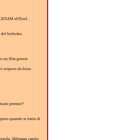
 GESAM all'Enel...
 del berluska.
in un film genere
i sospeso da forza
ttuale premier?
spino quando si tratta di
 regola. Abbiamo capito