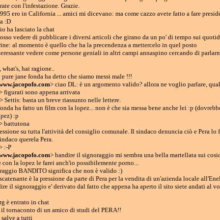
erate con l'infestazione. Grazie.
5 ero in California ... amici mi dicevano: ma come cazzo avete fatto a fare preside
a :D
o ha lasciato la chat
osso vedere di pubblicare i diversi articoli che girano da un po' di tempo sui quotid
ine: al momento è quello che ha la precendenza a mettercelo in quel posto
teressante vedere come persone geniali in altri campi annaspino cercando di parla
 what's, hai ragione..
 pure jane fonda ha detto che siamo messi male !!!
www.jacopofo.com
> ciao DL: è un argomento valido? allora ne voglio parlare, qual
> figurati sono appena arrivata
 Settis: basta un breve riassunto nelle lettere.
onda ha fatto un film con la lopez... non è che sia messa bene anche lei :p (dovreb
opez) :p
> battutona
essione su tutta l'attività del consiglio comunale. Il sindaco denuncia ciò e Pera lo f
sindaco querela Pera.
> :-P
www.jacopofo.com
> bandire il signoraggio mi sembra una bella martellata sui coside
 con la lopez le farei anch'io possibilemente porno...
oraggio BANDITO significa che non è valido :)
scatenante è la pressione da parte di Pera per la vendita di un'azienda locale all'Ene
e il signoraggio e' derivato dal fatto che appena ha aperto il sito siete andati al vo
g è entrato in chat
 il tornaconto di un amico di studi del PERA!!
salve a tutti