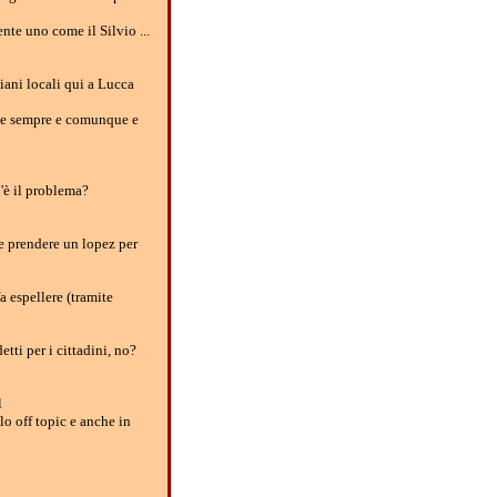
nte uno come il Silvio ...
iani locali qui a Lucca
rne sempre e comunque e
'è il problema?
be prendere un lopez per
a espellere (tramite
tti per i cittadini, no?
l
lo off topic e anche in