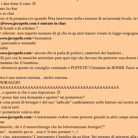
 i due forse il cane :D
ato la chat
o in chat
hio si fa pesantuccio quando Pera interviene nella cessione di un'azienda locale, la
io@www.jacopofo.com è entrato in chat
di bondi o di schifani ?
 elleerre: non rispetto nessuno di ql che in qs anni hanno votato le leggi-vergogna
www.jacopofo.com>
buonasera
r parcondico entrambi
andro
www.jacopofo.com
> ancora che si parla di politici, camerieri dei bankieri...
li poi con le maniche arrotolate pare quei tipi che devono far partorire una donna 
a mamma che il bambino..
co denuncia questo in consiglio comunale e PUFFETE! Chiamata da BONDI: Fazzi se
sto è una sintesi estrema... molto estrema...
GNORAGGIO
AAAAAAAAAAAAAAAAAAAAAAAAAAAAAAAAAAAAAAAAAAAA
.o questo si che è una rispostona :D
> posso fare una domanda e sparire? mi permettere?
:cosa pensi di benigni e del suo "radicale" cambiamento nelle battute sul nostro a
ciàcià tutti
> permettete volevo dire
www.jacopofo.com
> è interessante vedere come persone geniali in altri campi anna
ema
 daniele, chi è il neurochirurgo che ha lobotomizzato benigni??
".. tienitelo per te... non e' il mio premier >_<
 ciao, signoraggio! L'argomento è bandito da qs blog. Sei pregato di attenerti alla