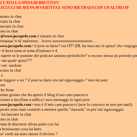
CCATO LA SPINA DI BRUTTO!!!
SCUCCI MI AVEVA AVVERTITA E SONO RIETRATA CON UN ALTRO IP
trato in chat
ciato la chat
asciato la chat
rato in chat
io@www.jacopofo.com
è entrato in chat
ritaaaaa' ti fa' maleeeee... loooo soooooooooooooooooo'...
www.jacopofo.com
> il post su fazio? era OT? (DL ha staccato la spina! che vergogn
il fuori tema al tema d'italiano è 4
sapete se le puntate del podcast saranno periodiche? o escono senza un periodo pr
> ma quale spina???
> ost: random
sciato la chat
 a
 leggere o no ? il post su fazio era sul signoraggio ? non mi pare
osse
che fosse
rimo giorno che ha aperto il blog il tuo caro pascucci
ziato a incollare a raffica i suoi messaggi in ogni post
www.jacopofo.com
> non è il mio caro pascucci (non lo conosco se non per mail)
esto sono stati costretti a mettere quella "clausola" in piu' sul signoraggio
ha lasciato la chat
rato in chat
ma di discutere allora parla con lui
a benissomo cosa ha fatto
' credi sia stato messo il divieto ?