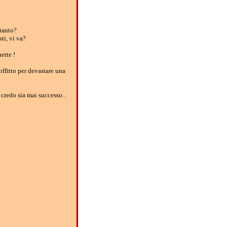
 tanto?
ti, vi va?
uette !
offitto per devastare una
credo sia mai successo..