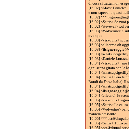
di cosa si tratta, non esag
[16:02] <Max> Daniele: 199
e non sapevano quasi null
[16:02] *** pignoragliagli
[16:02] <Settis> Se vuoi p
[16:02] <stevevai> wolver
[16:03] <Wolverine> e' in
ovunque
[16:03] <viskovitz> scusa,
[16:03] <elleerre> oh oggi
[16:03] <
ilsignoraggio@
[16:03] <whatsuptigerlily
[16:03] <Daniele Luttazzi>
[16:04] <viskovitz> jane f
ogni scena girata con la l
[16:04] <whatsuptigerlily
[16:04] <Settis> Pera fa pr
Bondi da Forza Italia). Il 
[16:04] <whatsuptigerlily
[16:04] <
ilsignoraggio@
[16:04] <elleerre> le scene
[16:05] <viskovitz> sign
[16:05] <Settis> La causa 
[16:05] <Wolverine> bandir
maniera pressante
[16:05] *** ost@drupal.or
[16:05] <Settis> Tutto per
[16:05] <ost@drupal.org> 