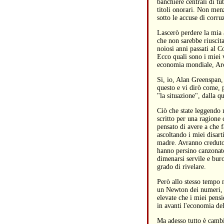
banchiere centrali di tu
titoli onorari. Non me
sotto le accuse di corru
Lascerò perdere la mia 
che non sarebbe riuscita
noiosi anni passati al 
Ecco quali sono i miei 
economia mondiale, Arch
Si, io, Alan Greenspan,
questo e vi dirò come, 
"la situazione", dalla qu
Ciò che state leggendo n
scritto per una ragione
pensato di avere a che 
ascoltando i miei disart
madre. Avranno creduto
hanno persino canzonato
dimenarsi servile e buro
grado di rivelare.
Però allo stesso tempo 
un Newton dei numeri, 
elevate che i miei pens
in avanti l'economia de
Ma adesso tutto è cambi