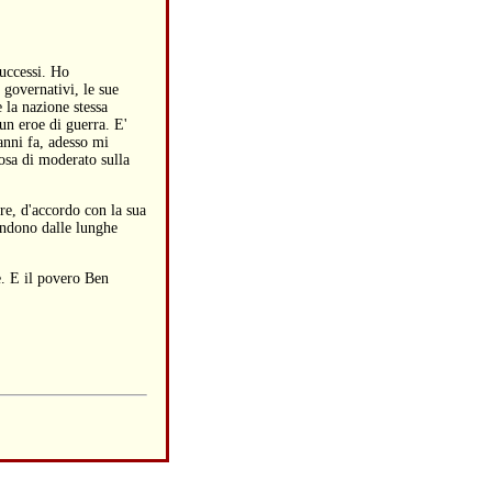
uccessi. Ho
 governativi, le sue
 la nazione stessa
un eroe di guerra. E'
anni fa, adesso mi
osa di moderato sulla
are, d'accordo con la sua
pendono dalle lunghe
e. E il povero Ben