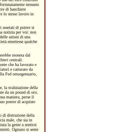
; fortunatamente nessuno
iere di banchiere
e lo stesso lavoro in
 assetati di potere si
a notizia per voi: non
delle azioni di una
cietà emettesse qualche
reerebbe moneta dal
hieri centrali.
ente che ha lavorato e
iatori e catturato da
lla Fed ottuogenuario,
e, la svalutazione della
ate da un pound di oro,
ssa maniera, perse il
suo potere di acquisto
o di distruzione della
cia male, che sia in
ta la gente a sentirsi
ontenti. Ognuno si sente