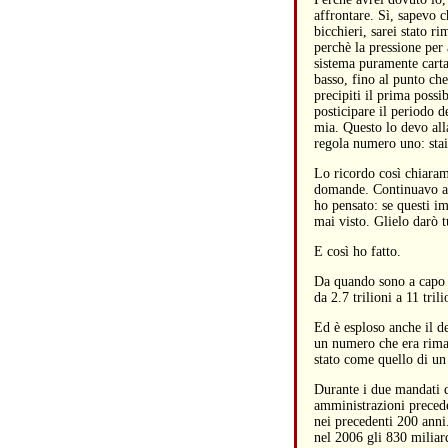
affrontare. Sì, sapevo c
bicchieri, sarei stato 
perchè la pressione per 
sistema puramente carta
basso, fino al punto che
precipiti il prima possi
posticipare il periodo 
mia. Questo lo devo all
regola numero uno: sta
Lo ricordo così chiara
domande. Continuavo a d
ho pensato: se questi im
mai visto. Glielo darò t
E così ho fatto.
Da quando sono a capo de
da 2.7 trilioni a 11 tril
Ed è esploso anche il d
un numero che era rimas
stato come quello di un 
Durante i due mandati d
amministrazioni precede
nei precedenti 200 anni
nel 2006 gli 830 miliard