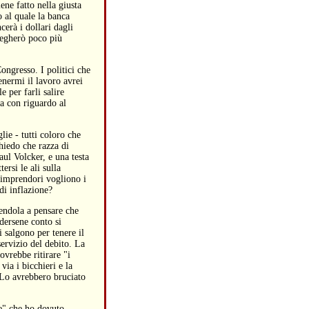
ene fatto nella giusta
o al quale la banca
cerà i dollari dagli
piegherò poco più
ongresso. I politici che
enermi il lavoro avrei
e per farli salire
a con riguardo al
lie - tutti coloro che
hiedo che razza di
aul Volcker, e una testa
ersi le ali sulla
li imprendori vogliono i
di inflazione?
cendola a pensare che
dersene conto si
 salgono per tenere il
servizio del debito. La
ovrebbe ritirare "i
ia i bicchieri e la
 Lo avrebbero bruciato
ne" che ho dovuto