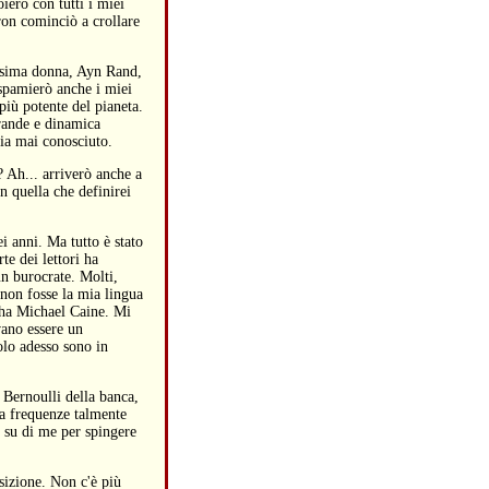
oierò con tutti i miei
on cominciò a crollare
issima donna, Ayn Rand,
ispamierò anche i miei
più potente del pianeta.
grande e dinamica
bia mai conosciuto.
 Ah... arriverò anche a
n quella che definirei
i anni. Ma tutto è stato
e dei lettori ha
un burocrate. Molti,
e non fosse la mia lingua
 ha Michael Caine. Mi
vano essere un
olo adesso sono in
Bernoulli della banca,
a frequenze talmente
o su di me per spingere
sizione. Non c'è più