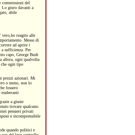
le commissioni del
i. Lo giuro davanti a
gato, abile
 vero,ho reagito alle
comportamento. Messo di
orrere ad aprire i
 a sufficienza. Per
cchio capo, George Bush
a allora, ogni qualvolta
i che ogni tipo
i prezzi azionari. Mi
vero o meno, non lo
che fossero
 esuberanti.
grazie a giuste
otuto trovare qualcuno
miei pensieri privati
omposo e incomprensibile
de quando politici e
 uso del loro controllo