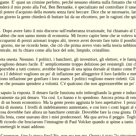
gante. E' quasi un crimine perfetto, perchè nessuno obietta nulla fintanto che vi
derà il mio posto alla Fed, Ben Bernanke, è specializato nel controllare il tass
 il potere d'acquisto della moneta senza farsi beccare. Dice che se necessario, lan
n giorno la gente chiederà di buttare lui da un elicottero, per le ragioni che s
 Dopo avere fatto il mio discorso sull'esuberanza irrazionale, fui chiamato al C
i babbei che non sanno niente di economia. Mi fecero capire bene che se volevo t
cuparmi di prezzi azionari troppo alti, invece avrei dovuto fare tutto il possibil
 giorno, me ne ricordo bene, che ciò che prima avevo visto nella teoria nebbios
ntrale, mi fu chiaro come alla luce del sole, limpido, cristallino.
 onesta. Nessuno. I politici, i banchieri, gli investitori, gli elettori, e le famig
vogliono denaro facile. E' semplicemente troppo delizioso per resistergli. (mi c
porrebbe a tutti costoro; avrebbe bisogno di una spina dorsale al titanio come P
.) I debitori vogliono un po' di inflazione per alleggerire il loro fardello e mett
liono inflazione per gonfiare i loro assets. I politici vogliono essere rieletti. G
iene che possano spendere a volontà. C'è qualcuno che non apprezzerebbe un po' 
 saputo la risposta. Il denaro facile funziona solo imbrogliando la gente e indu
eramente sia più denaro. Via così. Lo hanno e lo spendono. Ancora prima di ren
 di un boom economico. Ma la gente presto aggiusta le loro aspettative. I prezzi
tà di moneta. I livelli di indebitamento aumentano, e con loro i costi legati al 
cosa dovrebbe fare allora un banchiere centrale. Dovrebbe fare la cosa giusta. D
la festa, come usavano dire i miei predecessori. Ma qua arriva il peggio. Togli v
 Mi ricordo che bruciarono l'immagine di Paul Volcker quando si spinse a tanto.
 mettergli le mani addosso.
 Greenspan, fare la stessa fine? No, non era per me. Questa è stata "la situazio