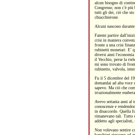
alcun bisogno di contin
Congresso; non c'è più b
tutti gli dei, ciò che s
chiacchierone.
Alcuni nascono durante un
Fatemi partire dall'ini
crisi in maniera conven
fronte a una crisi fina
rubinetti monetari. E' 
diversi anni l'economia
il Vecchio, perse la rie
mi sono trovato di front
rubinetto, valvola, inter
Fu il 5 dicembre del 19
domandai ad alta voce s
sapevo. Ma ciò che compr
irrazionalmente esubera
Avevo settanta anni al t
conoscenze e rendendomi
in disaccordo. Quella fu
rimanevano tali. Tutto 
addetto agli specialisti
Non volevano sentire co
banchieri riescono ad a