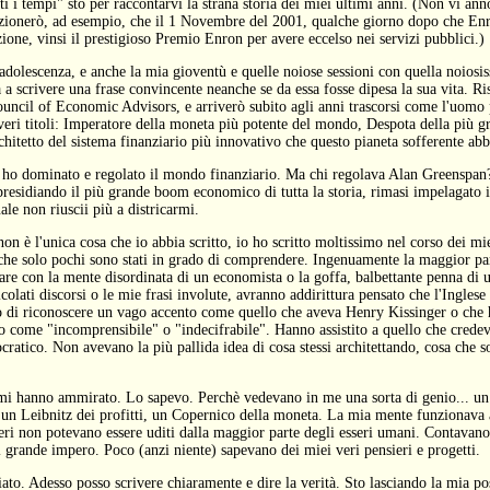
tti i tempi" sto per raccontarvi la strana storia dei miei ultimi anni. (Non vi ann
nzionerò, ad esempio, che il 1 Novembre del 2001, qualche giorno dopo che Enr
zione, vinsi il prestigioso Premio Enron per avere eccelso nei servizi pubblici.)
adolescenza, e anche la mia gioventù e quelle noiose sessioni con quella noios
 a scrivere una frase convincente neanche se da essa fosse dipesa la sua vita. R
Council of Economic Advisors, e arriverò subito agli anni trascorsi come l'uomo 
veri titoli: Imperatore della moneta più potente del mondo, Despota della più 
itetto del sistema finanziario più innovativo che questo pianeta sofferente ab
 ho dominato e regolato il mondo finanziario. Ma chi regolava Alan Greenspan?
presidiando il più grande boom economico di tutta la storia, rimasi impelagato i
ale non riuscii più a districarmi.
on è l'unica cosa che io abbia scritto, io ho scritto moltissimo nel corso dei mie
 che solo pochi sono stati in grado di comprendere. Ingenuamente la maggior part
fare con la mente disordinata di un economista o la goffa, balbettante penna di 
icolati discorsi o le mie frasi involute, avranno addirittura pensato che l'Ingles
 di riconoscere un vago accento come quello che aveva Henry Kissinger o che
 come "incomprensibile" o "indecifrabile". Hanno assistito a quello che crede
cratico. Non avevano la più pallida idea di cosa stessi architettando, cosa che s
mi hanno ammirato. Lo sapevo. Perchè vedevano in me una sorta di genio... un 
un Leibnitz dei profitti, un Copernico della moneta. La mia mente funzionava 
ieri non potevano essere uditi dalla maggior parte degli esseri umani. Contavan
l grande impero. Poco (anzi niente) sapevano dei miei veri pensieri e progetti.
ato. Adesso posso scrivere chiaramente e dire la verità. Sto lasciando la mia po