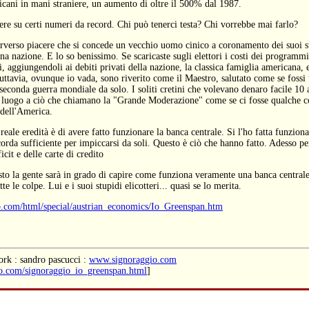
ricani in mani straniere, un aumento di oltre il 500% dal 1987.
tere su certi numeri da record. Chi può tenerci testa? Chi vorrebbe mai farlo?
rverso piacere che si concede un vecchio uomo cinico a coronamento dei suoi s
a nazione. E lo so benissimo. Se scaricaste sugli elettori i costi dei programmi
 aggiungendoli ai debiti privati della nazione, la classica famiglia americana, e
uttavia, ovunque io vada, sono riverito come il Maestro, salutato come se fossi 
seconda guerra mondiale da solo. I soliti cretini che volevano denaro facile 10 
o luogo a ciò che chiamano la "Grande Moderazione" come se ci fosse qualche c
 dell'America.
reale eredità è di avere fatto funzionare la banca centrale. Si l'ho fatta funzion
 corda sufficiente per impiccarsi da soli. Questo è ciò che hanno fatto. Adesso 
cit e delle carte di credito
esto la gente sarà in grado di capire come funziona veramente una banca central
e le colpe. Lui e i suoi stupidi elicotteri... quasi se lo merita.
.com/html/special/austrian_economics/Io_Greenspan.htm
rk : sandro pascucci :
www.signoraggio.com
o.com/signoraggio_io_greenspan.html
]