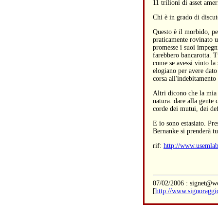
11 trilioni di asset ame
Chi è in grado di discu
Questo è il morbido, pe
praticamente rovinato un
promesse i suoi impegni,
farebbero bancarotta. T
come se avessi vinto la 
elogiano per avere dat
corsa all'indebitamento
Altri dicono che la mia 
natura: dare alla gente
corde dei mutui, dei defi
E io sono estasiato. Pr
Bernanke si prenderà tutt
rif:
http://www.usemlab
07/02/2006 : signet@wo
[
http://www.signoraggi