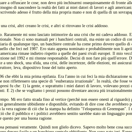
uare a offuscare le cose; non devo più inchinarmi ossequiosamente di fronte al
isogno di nascondere la realtà dei fatti ai miei datori di lavori e agli american
to scrivendo adesso è frutto della mia propria mano e non di quella di un sovrapa
a crisi, altri creano le crisi, e altri si ritrovano le crisi addosso.
zio. Raramente mi sono lasciato intimorire da una crisi che mi cadeva addosso. E'
zionale. Non ci sono manuali per i banchieri centrali, ma esiste un codice di 
nziaria di qualunque tipo, un banchiere centrale ha come primo dovere quello di c
quello che feci nel 1987. Ero stato appena nominato e probabilmente non li aprii
 americana rimase indietro rispetto a quelle dei paesi rivali europei. Il mio ve
lezione nel 1992 e mi ritenne responsabile. Decisi di non fare più quell'errore. D
e a uno shock, una sfida, una crisi, delle incertezze, delle elezioni, mi assicura
ruttore, leva, dispositivo fosse del tutto aperto.
96 che ebbi la mia prima epifania. Era l'anno in cui feci la mia dichiarazione su
e non riflettessero una specie di "esuberanza irrazionale". In realtà, che fosse 
esi fu che: 1) la gente, e soprattutto i miei datori di lavoro, volevano prezzi 
nti. E 2) che se vogliamo i prezzi possono diventare ancora più irrazionalmente
empo. Mi ero fatto strada fino al vertice (perchè non essere onesti al riguardo) 
 generalmente ubbidiente e disponibile, evitando di dire cose che avrebbero p
 la vera ragione di ciò che la stampa ha definito "l'eloquenza di Greenspan". I 
ciò che il pubblico e i politici avrebbero sentito sarebbe stato un linguaggio p
, e questo per una buona ragione.
sa pensassi veramente. Quindi non glielo dicevo. Sapevo molto bene cosa succe
vere denaro facile e un banchiere centrale ubbidiente. Non sono nato ieri. Fanno