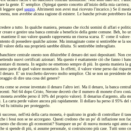
re la gente. E' semplice. (Spiegai questo concetto all'inizio della mia carriera
di leggere quel
saggio
. Altrimenti non avrei mai ricevuto l'incarico.) Se il mest
onesta, non avrebbe alcuna ragione di esistere. Le banche private potrebbero far
redere a tutto. In qualche maniera, pensano che ricchi uomini di affari e politici
er creare e gestire una banca centrale a beneficio della gente comune. Beh, ho un
 mantiene il suo valore quando rappresenta un risorsa scarsa. E' come il valore 
contento di possedere qualche azione. Ma immaginate come si sentirebbe se la so
 Il valore della sua proprietà sarebbe diluita. Si sentirebbe imbrogliato.
 banchiere centrale onesto non diluirebbe il denaro dei suoi depositanti. Non c
ettendo nuovi certificati azionari. Ma questo è esattamente ciò che fanno i banc
ntare di moneta. In seguito ne emettono sempre di più. In questa maniera la g
nno parte di quel valore monetario. In effetti, il valore viene perso dai risparm
il denaro. E' un trucchetto davvero molto semplice. Chi se non un presidente de
coraggio di dire una cosa del genere?
a come se avesse inventato il denaro l'altro ieri. Ma il denaro, la banca central
ecenti. Nel 64 dopo Cristo, Nerone decretò che il numero di monete d'oro coni
 moneta avrebbe perso il 10% del proprio valore). Il denarius d'argento, alla ste
. La carta perde valore ancora più rapidamente. Il dollaro ha perso il 95% del 
d fu istituita per proteggerlo.
 successo, nell'età della carta moneta, è qualcuno in grado di controllare il tass
che i fessi non se ne accorgano. Questi credono che un po' di inflazione non fac
questo che dicono gli economisti? Stampare un po' di nuova moneta ogni anno aiu
 che si spende di più, si assume personale, si costruiscono più case. Tutti sono c