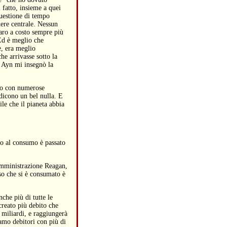
i fatto, insieme a quei
questione di tempo
iere centrale. Nessun
naro a costo sempre più
 Ed è meglio che
e, era meglio
he arrivasse sotto la
. Ayn mi insegnò la
no con numerose
dicono un bel nulla. E
ile che il pianeta abbia
ito al consumo è passato
 amministrazione Reagan,
so che si è consumato è
che più di tutte le
creato più debito che
 miliardi, e raggiungerà
iamo debitori con più di