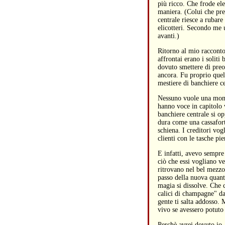
più ricco. Che frode ele
maniera. (Colui che pren
centrale riesce a rubare
elicotteri. Secondo me u
avanti.)
Ritorno al mio racconto.
affrontai erano i solit
dovuto smettere di preoc
ancora. Fu proprio quel
mestiere di banchiere ce
Nessuno vuole una moneta
hanno voce in capitolo 
banchiere centrale si op
dura come una cassaforte
schiena. I creditori vog
clienti con le tasche p
E infatti, avevo sempre
ciò che essi vogliano v
ritrovano nel bel mezzo
passo della nuova quanti
magia si dissolve. Che 
calici di champagne" dal
gente ti salta addosso.
vivo se avessero potuto
Perchè avrei dovuto io,