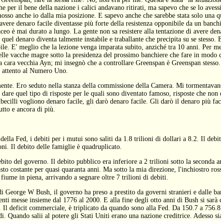
he per il bene della nazione i calici andavano ritirati, ma sapevo che se lo avess
rimosso anche io dalla mia posizione. E sapevo anche che sarebbe stata solo una 
avere denaro facile diventasse più forte della resistenza opponibile da un banch
ceo è mai durato a lungo. La gente non sa resistere alla tentazione di avere de
 quel denaro diventa talmente instabile e traballante che precipita su se stesso.
bile. E' meglio che la lezione venga imparata subito, anziché tra 10 anni. Per m
delle vacche magre sotto la presidenza del prossimo banchiere che fare in modo c
a cara vecchia Ayn; mi insegnò che a controllare Greenspan è Greenspan stesso
i attento al Numero Uno.
mente. Ero seduto nella stanza della commissione della Camera. Mi tormentava
are quel tipo di risposte per le quali sono diventato famoso, risposte che non 
becilli vogliono denaro facile, gli darò denaro facile. Gli darò il denaro più fac
utto e ancora di più.
lla Fed, i debiti per i mutui sono saliti da 1.8 trilioni di dollari a 8.2. Il deb
ioni. Il debito delle famiglie è quadruplicato.
ebito del governo. Il debito pubblico era inferiore a 2 trilioni sotto la seconda
to costante per quasi quaranta anni. Ma sotto la mia direzione, l'inchiostro ros
fiume in piena, arrivando a segnare oltre 7 trilioni di debiti.
i George W Bush, il governo ha preso a prestito da governi stranieri e dalle ban
nti messe insieme dal 1776 al 2000. E alla fine degli otto anni di Bush si sarà 
. Il deficit commerciale, è triplicato da quando sono alla Fed. Da 150.7 a 756.8
i. Quando salii al potere gli Stati Uniti erano una nazione creditrice. Adesso s