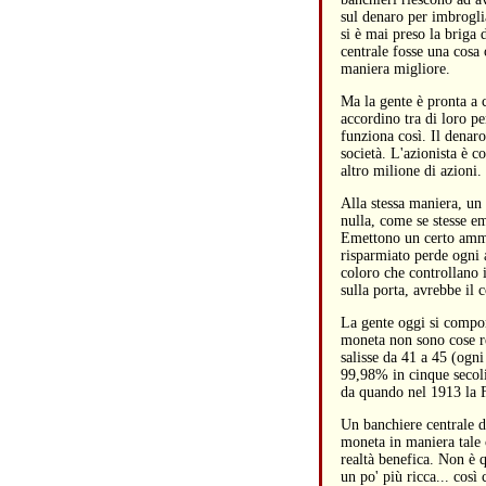
sul denaro per imbroglia
si è mai preso la briga 
centrale fosse una cosa 
maniera migliore.
Ma la gente è pronta a c
accordino tra di loro p
funziona così. Il denaro
società. L'azionista è 
altro milione di azioni.
Alla stessa maniera, un
nulla, come se stesse em
Emettono un certo ammo
risparmiato perde ogni a
coloro che controllano 
sulla porta, avrebbe il 
La gente oggi si comport
moneta non sono cose r
salisse da 41 a 45 (ogni
99,98% in cinque secoli
da quando nel 1913 la Fe
Un banchiere centrale di
moneta in maniera tale 
realtà benefica. Non è 
un po' più ricca... così