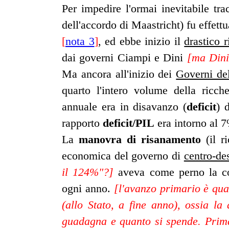
Per impedire l'ormai inevitabile tr
dell'accordo di Maastricht) fu effett
[
nota 3
]
, ed ebbe inizio il
drastico 
dai governi Ciampi e Dini
[ma Dini
Ma ancora all'inizio dei
Governi del
quarto l'intero volume della ricc
annuale era in disavanzo (
deficit
) 
rapporto
deficit/PIL
era intorno al 
La
manovra di risanamento
(il ri
economica del governo di
centro-de
il 124%"?]
aveva come perno la co
ogni anno.
[l'avanzo primario è qua
(allo Stato, a fine anno), ossia la 
guadagna e quanto si spende. Prima 