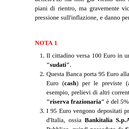
piani di rientro, ma gravemente vici
pressione sull'inflazione, e danno pe
NOTA 1
Il cittadino versa 100 Euro in
"sudati"
.
Questa Banca porta 95 Euro all
Euro (
cash
) per le previste (
esempio, prelievi di altri corre
"riserva frazionaria"
è del 5% 
I 95 Euro vengono depositati p
d'Italia, ossia
Bankitalia S.p.