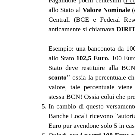
Pagandole pochi centesimi (
i c
allo Stato al
Valore Nominale
(
Centrali (BCE e Federal Rese
anticamente si chiamava
DIRI
Esempio: una banconota da 10
allo Stato
102,5 Euro
. 100 Eur
Stato deve restituire alla BC
sconto"
ossia la percentuale che
valore, tale percentuale vien
stessa BCN! Ossia colui che pr
In cambio di questo versament
Banche Locali ricevono l'autori
Euro pur avendone solo 5 in cas